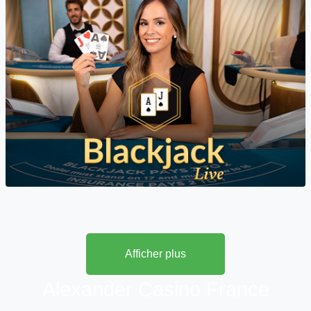
Afficher plus
Alexander Casino France