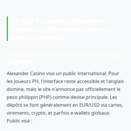
Ce Que Proposera Alexander
Casino Aux Nouveaux Joueurs –
Aperçu Essentiel
Positionnement Sur Le Marché PH Et Type
De Joueurs
Alexander Casino vise un public international. Pour
les joueurs PH, l'interface reste accessible et l'anglais
domine, mais le site n'annonce pas officiellement le
peso philippin (PHP) comme devise principale. Les
dépôts se font généralement en EUR/USD via cartes,
virements, crypto, et parfois e‑wallets globaux.
Public visé :