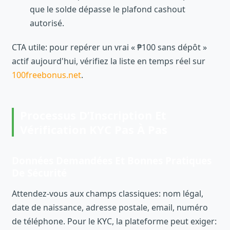
que le solde dépasse le plafond cashout
autorisé.
CTA utile: pour repérer un vrai « ₱100 sans dépôt »
actif aujourd'hui, vérifiez la liste en temps réel sur
100freebonus.net
.
Processus D’Inscription Et
Vérification KYC Pas À Pas
Données Demandées Et Bonnes Pratiques
De Sécurité
Attendez‑vous aux champs classiques: nom légal,
date de naissance, adresse postale, email, numéro
de téléphone. Pour le KYC, la plateforme peut exiger: