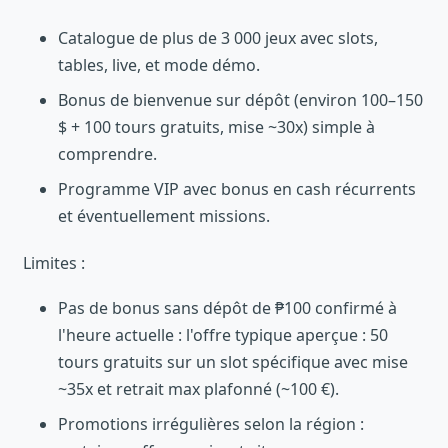
Catalogue de plus de 3 000 jeux avec slots,
tables, live, et mode démo.
Bonus de bienvenue sur dépôt (environ 100–150
$ + 100 tours gratuits, mise ~30x) simple à
comprendre.
Programme VIP avec bonus en cash récurrents
et éventuellement missions.
Limites :
Pas de bonus sans dépôt de ₱100 confirmé à
l'heure actuelle : l'offre typique aperçue : 50
tours gratuits sur un slot spécifique avec mise
~35x et retrait max plafonné (~100 €).
Promotions irrégulières selon la région :