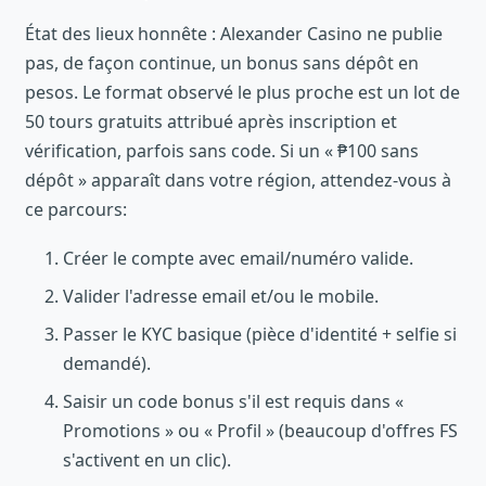
État des lieux honnête : Alexander Casino ne publie
pas, de façon continue, un bonus sans dépôt en
pesos. Le format observé le plus proche est un lot de
50 tours gratuits attribué après inscription et
vérification, parfois sans code. Si un « ₱100 sans
dépôt » apparaît dans votre région, attendez‑vous à
ce parcours:
Créer le compte avec email/numéro valide.
Valider l'adresse email et/ou le mobile.
Passer le KYC basique (pièce d'identité + selfie si
demandé).
Saisir un code bonus s'il est requis dans «
Promotions » ou « Profil » (beaucoup d'offres FS
s'activent en un clic).