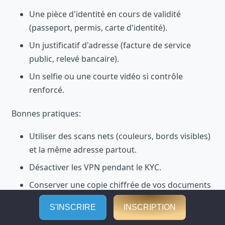
Une pièce d'identité en cours de validité
(passeport, permis, carte d'identité).
Un justificatif d'adresse (facture de service
public, relevé bancaire).
Un selfie ou une courte vidéo si contrôle
renforcé.
Bonnes pratiques:
Utiliser des scans nets (couleurs, bords visibles)
et la même adresse partout.
Désactiver les VPN pendant le KYC.
Conserver une copie chiffrée de vos documents
dans un cloud privé.
S'INSCRIRE
INSCRIPTION