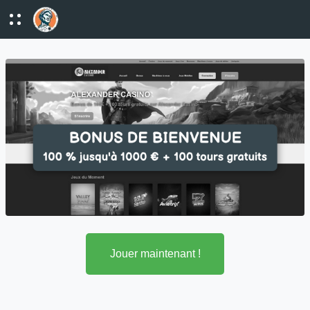
Jouer maintenant !