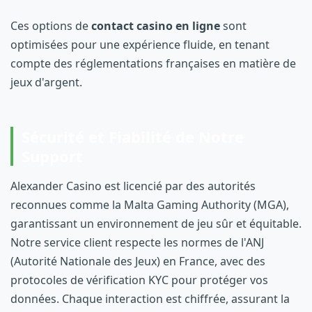
Ces options de
contact casino en ligne
sont
optimisées pour une expérience fluide, en tenant
compte des réglementations françaises en matière de
jeux d'argent.
Sécurité et Fiabilité de Notre
Support
Alexander Casino est licencié par des autorités
reconnues comme la Malta Gaming Authority (MGA),
garantissant un environnement de jeu sûr et équitable.
Notre service client respecte les normes de l'ANJ
(Autorité Nationale des Jeux) en France, avec des
protocoles de vérification KYC pour protéger vos
données. Chaque interaction est chiffrée, assurant la