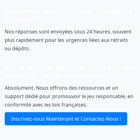
Combien de temps faut-il pour une réponse
par email ?
Nos réponses sont envoyées sous 24 heures, souvent
plus rapidement pour les urgences liées aux retraits
ou dépôts.
Puis-je contacter Alexander Casino pour des
conseils sur les jeux responsables ?
Absolument. Nous offrons des ressources et un
support dédié pour promouvoir le jeu responsable, en
conformité avec les lois françaises.
Inscrivez-vous Maintenant et Contactez-Nous !