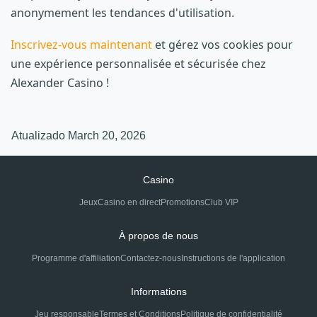
anonymement les tendances d'utilisation.
Inscrivez-vous maintenant
et gérez vos cookies pour
une expérience personnalisée et sécurisée chez
Alexander Casino !
Atualizado March 20, 2026
Casino
Jeux
Casino en direct
Promotions
Club VIP
À propos de nous
Programme d'affiliation
Contactez-nous
Instructions de l'application
Informations
Jeu responsable
Termes et Conditions
Politique de confidentialité