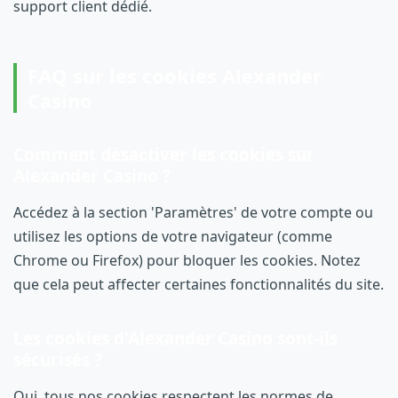
support client dédié.
FAQ sur les cookies Alexander
Casino
Comment désactiver les cookies sur
Alexander Casino ?
Accédez à la section 'Paramètres' de votre compte ou
utilisez les options de votre navigateur (comme
Chrome ou Firefox) pour bloquer les cookies. Notez
que cela peut affecter certaines fonctionnalités du site.
Les cookies d'Alexander Casino sont-ils
sécurisés ?
Oui, tous nos cookies respectent les normes de