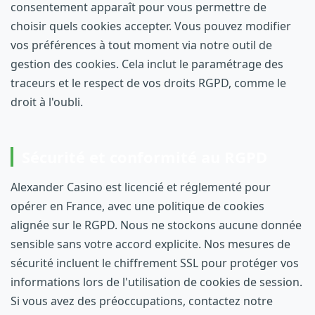
consentement apparaît pour vous permettre de
choisir quels cookies accepter. Vous pouvez modifier
vos préférences à tout moment via notre outil de
gestion des cookies. Cela inclut le paramétrage des
traceurs et le respect de vos droits RGPD, comme le
droit à l'oubli.
Sécurité et conformité au RGPD
Alexander Casino est licencié et réglementé pour
opérer en France, avec une politique de cookies
alignée sur le RGPD. Nous ne stockons aucune donnée
sensible sans votre accord explicite. Nos mesures de
sécurité incluent le chiffrement SSL pour protéger vos
informations lors de l'utilisation de cookies de session.
Si vous avez des préoccupations, contactez notre