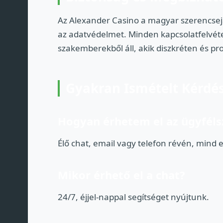
Az Alexander Casino a magyar szerencseját
az adatvédelmet. Minden kapcsolatfelvétel
szakemberekből áll, akik diszkréten és pro
Gyakran Ismételt Kérdés
Hogyan érhetem el az ügyféls
Élő chat, email vagy telefon révén, mind e
Mikor érhető el a chat?
24/7, éjjel-nappal segítséget nyújtunk.