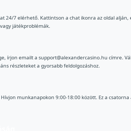
t 24/7 elérhető. Kattintson a chat ikonra az oldal alján,
k vagy játékproblémák.
e, írjon emailt a
support@alexandercasino.hu
címre. Vá
váns részleteket a gyorsabb feldolgozáshoz.
Hívjon munkanapokon 9:00-18:00 között. Ez a csatorna a
óság