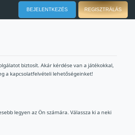
BEJELENTKEZÉS
REGISZTRÁLÁS
gálatot biztosít. Akár kérdése van a játékokkal,
g a kapcsolatfelvételi lehetőségeinket!
esebb legyen az Ön számára. Válassza ki a neki