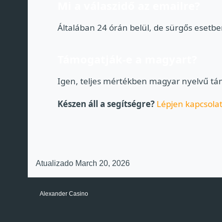
Mi a válaszidő az emailre?
Általában 24 órán belül, de sürgős esetb
Támogatják-e a magyart?
Igen, teljes mértékben magyar nyelvű tá
Készen áll a segítségre?
Lépjen kapcsola
Atualizado March 20, 2026
Alexander Casino