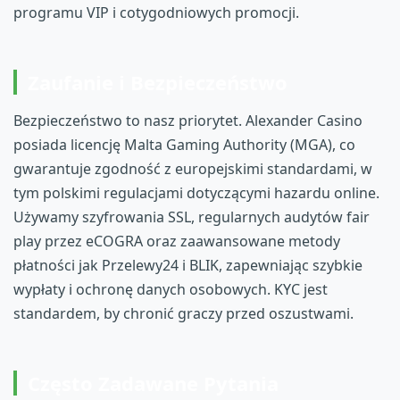
programu VIP i cotygodniowych promocji.
Zaufanie i Bezpieczeństwo
Bezpieczeństwo to nasz priorytet. Alexander Casino
posiada licencję Malta Gaming Authority (MGA), co
gwarantuje zgodność z europejskimi standardami, w
tym polskimi regulacjami dotyczącymi hazardu online.
Używamy szyfrowania SSL, regularnych audytów fair
play przez eCOGRA oraz zaawansowane metody
płatności jak Przelewy24 i BLIK, zapewniając szybkie
wypłaty i ochronę danych osobowych. KYC jest
standardem, by chronić graczy przed oszustwami.
Często Zadawane Pytania