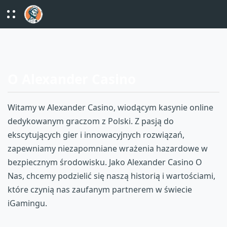
O Alexander Casino
Witamy w Alexander Casino, wiodącym kasynie online
dedykowanym graczom z Polski. Z pasją do
ekscytujących gier i innowacyjnych rozwiązań,
zapewniamy niezapomniane wrażenia hazardowe w
bezpiecznym środowisku. Jako Alexander Casino O
Nas, chcemy podzielić się naszą historią i wartościami,
które czynią nas zaufanym partnerem w świecie
iGamingu.